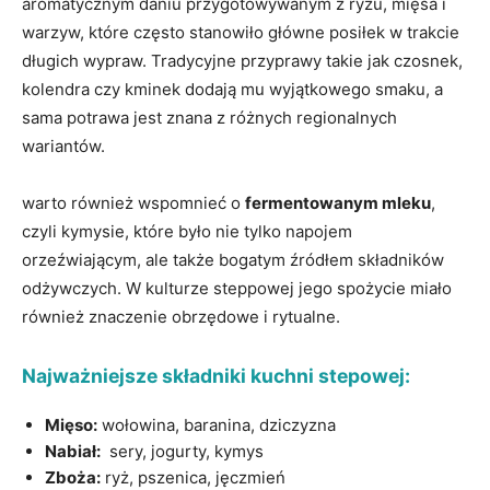
aromatycznym daniu przygotowywanym z ryżu, mięsa i
warzyw, ‌które często stanowiło główne posiłek w trakcie
długich wypraw. Tradycyjne przyprawy ‍takie jak czosnek,
kolendra czy kminek dodają mu wyjątkowego smaku, a
sama potrawa jest znana z ‌różnych regionalnych‍
wariantów.
warto również wspomnieć o
fermentowanym mleku
,
czyli kymysie, które było nie tylko ‌napojem
⁣orzeźwiającym, ale także‍ bogatym źródłem składników
‌odżywczych. W kulturze steppowej jego spożycie miało
również znaczenie obrzędowe i​ rytualne.
Najważniejsze‌ składniki kuchni stepowej:
Mięso:
wołowina, baranina, dziczyzna
Nabiał:
‍ sery, jogurty, kymys
Zboża:
ryż, pszenica, jęczmień