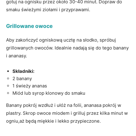
gotuj na ognisku przez około 30-40 minut. Dopraw do
smaku ⁣świeżymi ​ziołami ​i ⁤przyprawami.
Grillowane owoce
Aby zakończyć ogniskową ucztę na słodko, spróbuj
grillowanych⁣ owoców. Idealnie nadają się do tego banany ​
i ananasy.
Składniki:
2 banany
1 świeży‌ ananas
Miód lub syrop klonowy do smaku
Banany pokrój wzdłuż⁢ i ułóż na folii, ananasa pokrój w
plastry. Skrop owoce​ miodem⁤ i grilluj przez kilka minut​ w
ogniu,aż będą‍ miękkie i lekko przypieczone.