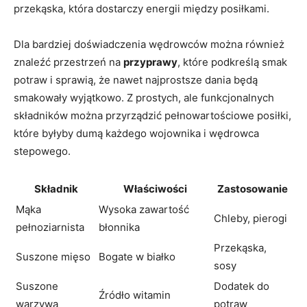
przekąska, która dostarczy‍ energii między posiłkami.
Dla bardziej doświadczenia ‍wędrowców można również
znaleźć przestrzeń⁣ na
przyprawy
, które podkreślą smak
potraw i sprawią,⁢ że nawet najprostsze dania będą
smakowały wyjątkowo. Z prostych, ale⁢ funkcjonalnych
składników można przyrządzić pełnowartościowe posiłki,
które byłyby dumą każdego wojownika i​ wędrowca
stepowego.
Składnik
Właściwości
Zastosowanie
Mąka
Wysoka zawartość
Chleby, pierogi
‍pełnoziarnista
błonnika
Przekąska,
Suszone mięso
Bogate w ​białko
sosy
Suszone⁢
Dodatek‌ do
Źródło witamin
warzywa
‌potraw