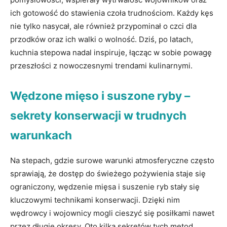
ich gotowość ⁢do stawienia ​czoła trudnościom. Każdy kęs
nie tylko nasycał, ale również przypominał o czci dla
przodków oraz ich walki ⁤o ⁢wolność.​ Dziś, po latach,
kuchnia stepowa nadal inspiruje, łącząc‍ w sobie powagę
przeszłości z ​nowoczesnymi trendami kulinarnymi.
Wędzone mięso i suszone ryby ‍–
⁤sekrety konserwacji w⁣ trudnych
warunkach
Na stepach, gdzie surowe warunki atmosferyczne często
sprawiają, że dostęp ‍do świeżego pożywienia staje się
ograniczony, wędzenie mięsa i ‍suszenie ryb stały się
kluczowymi technikami ⁢konserwacji. Dzięki nim⁢
wędrowcy i wojownicy mogli ​cieszyć się posiłkami ⁤nawet
przez długie okresy. Oto kilka ⁢sekretów tych metod.