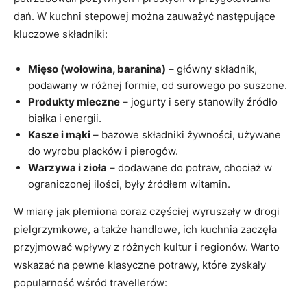
dań. W kuchni stepowej można zauważyć następujące
kluczowe składniki:
Mięso ​(wołowina, baranina)
– główny składnik,
podawany w różnej formie, od surowego po suszone.
Produkty mleczne
– jogurty ​i‍ sery stanowiły źródło
białka i energii.
Kasze i mąki
– bazowe ⁢składniki żywności, używane
do wyrobu‌ placków ‍i pierogów.
Warzywa i⁣ zioła
– dodawane do ⁣potraw, chociaż w
ograniczonej ilości, były źródłem witamin.
W miarę jak⁤ plemiona coraz⁤ częściej wyruszały w ​drogi
pielgrzymkowe, a ​także handlowe, ich kuchnia zaczęła
przyjmować wpływy ⁣z różnych kultur i regionów.‌ Warto
wskazać na pewne klasyczne⁢ potrawy, które zyskały
popularność wśród ⁢travellerów: