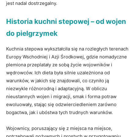
jest nadal dostrzegalny.
Historia⁤ kuchni⁣ stepowej‍ – od wojen
do pielgrzymek
Kuchnia ⁢stepowa⁣ wykształciła się na ⁣rozległych terenach
Europy​ Wschodniej i Azji⁣ Środkowej, gdzie nomadyczne
plemiona przeplatały ze ⁢sobą życie wojowników i⁣
wędrowców. Ich dieta⁢ była silnie uzależniona od
‌warunków, w jakich się znajdowali, co czyniło ją
niezwykle różnorodną i adaptacyjną. W ​obliczu
nieustannych wojen i migracji, smak i forma potraw
ewoluowały, ⁢stając się odzwierciedleniem zarówno
bogactwa, jak i ubóstwa tych trudnych warunków.
Wojownicy, poruszający się z miejsca na miejsce,
potrzebowali pożywnych i ​prostych w przygotowaniu