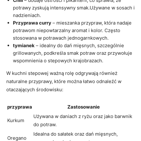
Chili
– dodaje ostrości i pikanterii, co sprawia, że
potrawy zyskują intensywny smak.Używane w sosach i
nadzieniach.
Przyprawa curry
– mieszanka przypraw, która nadaje
potrawom niepowtarzalny aromat i kolor. Często
stosowana w ‍potrawach jednogarnkowych.
tymianek
– idealny do dań mięsnych, szczególnie
grillowanych, podkreśla ⁢smak potraw oraz przywołuje
wspomnienia o stepowych krajobrazach.
W kuchni ​stepowej⁢ ważną rolę ⁤odgrywają również
naturalne przyprawy, które można⁣ łatwo odnaleźć w
otaczających środowisku:
przyprawa
Zastosowanie
Używana ‌w daniach z ryżu ‍oraz jako barwnik
Kurkum
do potraw.
Idealna do sałatek oraz dań mięsnych,
Oregano