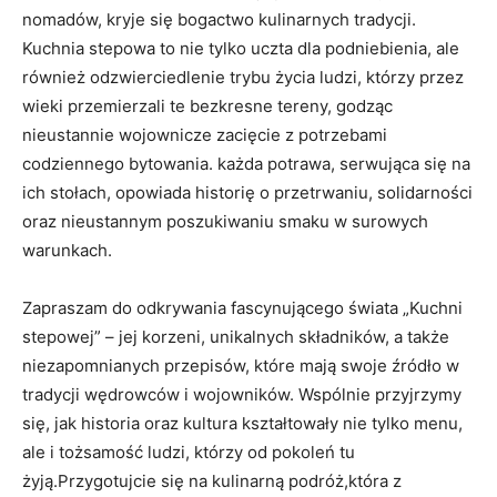
nomadów, ​kryje się bogactwo kulinarnych tradycji.
Kuchnia⁣ stepowa to nie tylko uczta dla podniebienia, ale
również odzwierciedlenie trybu życia ludzi, którzy⁣ przez
wieki przemierzali te bezkresne tereny, godząc
nieustannie ⁤wojownicze zacięcie z​ potrzebami
codziennego bytowania. każda potrawa, serwująca się‍ na
ich stołach, opowiada historię o przetrwaniu, solidarności
oraz nieustannym poszukiwaniu smaku w⁣ surowych
warunkach.
Zapraszam do odkrywania fascynującego świata⁢ „Kuchni
stepowej” – jej korzeni, ​unikalnych składników, ‍a także
niezapomnianych przepisów, które‍ mają swoje źródło w
tradycji wędrowców​ i wojowników. Wspólnie przyjrzymy
się, jak historia oraz kultura kształtowały⁢ nie tylko menu,
ale i tożsamość ludzi, którzy od pokoleń tu
⁤żyją.Przygotujcie się na kulinarną podróż,która z