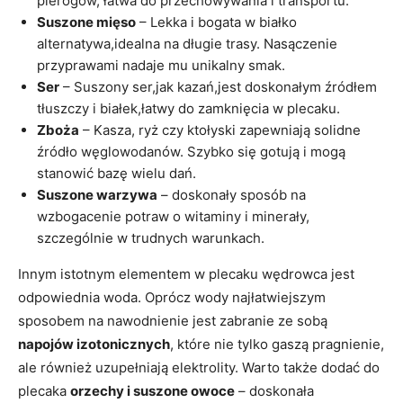
pierogów, łatwa do‌ przechowywania i transportu.
Suszone mięso
– Lekka i bogata w białko
alternatywa,idealna ⁢na długie​ trasy. Nasączenie​
przyprawami nadaje mu unikalny smak.
Ser
– Suszony ser,jak kazań,jest doskonałym​ źródłem
tłuszczy i białek,łatwy do zamknięcia w plecaku.
Zboża
– Kasza, ryż czy ktołyski zapewniają solidne
źródło węglowodanów. Szybko się gotują i mogą
stanowić bazę wielu‌ dań.
Suszone warzywa
– doskonały sposób‌ na
wzbogacenie⁢ potraw o ⁢witaminy i minerały,
szczególnie⁢ w trudnych warunkach.
Innym istotnym elementem w plecaku wędrowca jest
odpowiednia woda. Oprócz‍ wody najłatwiejszym
sposobem na nawodnienie jest zabranie ze sobą
napojów izotonicznych
, które nie tylko gaszą pragnienie,
ale również uzupełniają elektrolity. Warto także dodać do⁤
plecaka
orzechy i suszone owoce
– ⁤doskonała