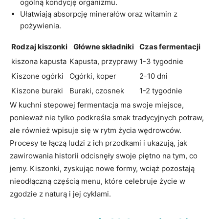
ogólną kondycję organizmu.
Ułatwiają absorpcję ‌minerałów oraz witamin⁤ z
pożywienia.
Rodzaj kiszonki
Główne składniki
Czas ‌fermentacji
kiszona kapusta
Kapusta,‍ przyprawy
1-3 tygodnie
Kiszone ogórki
Ogórki, koper
2-10 dni
Kiszone buraki
Buraki, czosnek
1-2 tygodnie
W⁤ kuchni stepowej fermentacja ma swoje ⁢miejsce,
ponieważ nie tylko podkreśla smak tradycyjnych potraw,
ale również ⁢wpisuje się w‌ rytm życia wędrowców.
Procesy te łączą ludzi⁢ z ich przodkami i ukazują, jak
zawirowania historii odcisnęły swoje piętno na tym, co
jemy. Kiszonki, zyskując nowe formy, wciąż pozostają
nieodłączną częścią menu, które celebruje życie w
zgodzie z naturą i jej cyklami.