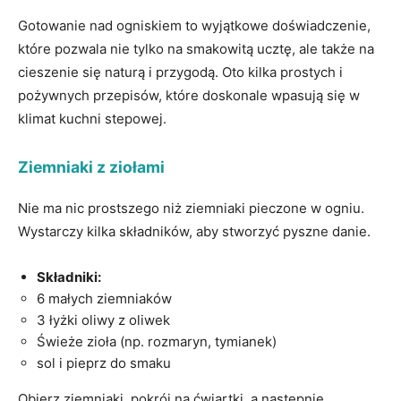
Gotowanie nad ​ogniskiem ⁢to wyjątkowe doświadczenie,
które pozwala nie tylko na smakowitą ucztę, ale także​ na
cieszenie⁢ się ⁤naturą i przygodą. Oto kilka prostych i
pożywnych przepisów, które doskonale wpasują się w
klimat kuchni⁢ stepowej.
Ziemniaki z ziołami
Nie ma‍ nic​ prostszego niż ziemniaki pieczone w‌ ogniu.
Wystarczy ‍kilka składników, aby stworzyć pyszne danie.
Składniki:
6 małych ‌ziemniaków
3 łyżki oliwy z ​oliwek
Świeże zioła (np. rozmaryn, tymianek)
sol i pieprz do ⁤smaku
Obierz ziemniaki, ⁣pokrój na ćwiartki, a⁣ następnie