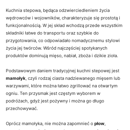
Kuchnia stepowa, będąca odzwierciedleniem życia
wędrowców i wojowników, charakteryzuje się prostotą i
funkcjonalnością. W jej skład⁤ wchodzą przede wszystkim
składniki łatwe do transportu oraz szybkie ⁤do
przygotowania, co⁢ odpowiadało ‍nomadycznemu stylowi
życia ‌jej twórców. Wśród najczęściej ⁢spotykanych
produktów ​dominują mięso, nabiał, zboża i dzikie‌ zioła.
Podstawowym daniem tradycyjnej kuchni ⁤stepowej jest
mamołyk
, czyli‌ rodzaj ciasta nadziewanego mięsem lub
warzywami, które ‍można łatwo zgrillować na otwartym⁤
ogniu. Ten przysmak jest częstym wyborem ⁣w
podróżach, gdyż jest pożywny i można go długo
przechowywać.
Oprócz mamołyka, nie można⁤ zapomnieć o
płow
,