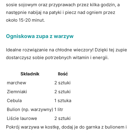
sosie sojowym oraz przyprawach przez ‍kilka godzin, a
⁤następnie nabijaj na patyki i piecz nad ogniem przez
około ⁤15-20 minut.
Ogniskowa zupa z warzyw
Idealne rozwiązanie ⁣na chłodne wieczory! Dzięki​ tej‍ zupie
‌dostarczysz sobie potrzebnych ⁣witamin i ⁤energii.
Składnik
Ilość
marchew
2 sztuki
Ziemniaki
2 sztuki
Cebula
1⁤ sztuka
Bulion (np. warzywny)
1 litr
Liście laurowe
2 sztuki
Pokrój warzywa w‌ kostkę, dodaj je do garnka z bulionem i