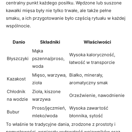
centralny punkt każdego posiłku. Wędzone lub suszone
kawałki mięsa były nie tylko trwałe, ale także‌ pełne
smaku, a ich przygotowanie było częścią rytuału w każdej
wspólnocie.
Danio
Składniki
Właściwości
Mąka
Wysoka kaloryczność,
Błyszczyki
pszenna/proso,
łatwość w transporcie
woda
Mięso, warzywa,
Białko, minerały,
Kazakost
⁤zioła
aromatyczny smak
Chłodnik
Zioła, kiszone
Orzeźwienie, nawodnienie
na wodzie
warzywa
Proso/jęczmień,
Wysoka zawartość
Bubur
mleko/woda
błonnika, sytość
To właśnie te tradycyjne dania, zrodzone z prostoty‌ i
pomysłowości, wspierały wytrwałość wojowników oraz