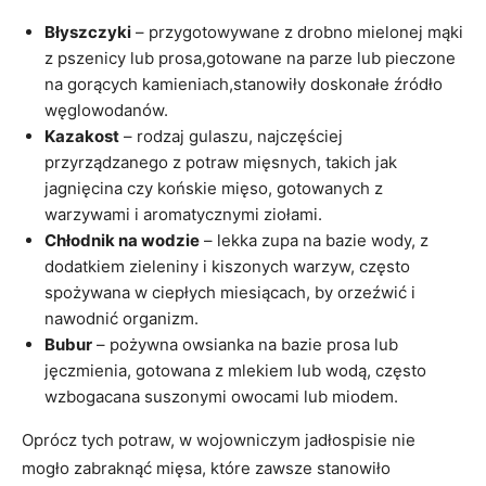
Błyszczyki
– przygotowywane z drobno mielonej mąki‍
z pszenicy lub prosa,gotowane na parze‌ lub pieczone
na gorących kamieniach,stanowiły doskonałe źródło
‍węglowodanów.
Kazakost
‍– rodzaj gulaszu, najczęściej ​
przyrządzanego z potraw mięsnych, takich jak
jagnięcina ⁣czy końskie mięso, gotowanych z
warzywami i ​aromatycznymi ziołami.
Chłodnik na wodzie
⁤– lekka zupa na⁣ bazie wody, z
dodatkiem zieleniny i kiszonych warzyw, często
spożywana w‌ ciepłych miesiącach, by orzeźwić i⁣
nawodnić organizm.
Bubur
– pożywna owsianka na ‍bazie ⁤prosa lub
jęczmienia, gotowana z⁣ mlekiem lub wodą, często
wzbogacana suszonymi owocami lub miodem.
Oprócz tych potraw, w⁢ wojowniczym jadłospisie nie
mogło zabraknąć mięsa, które zawsze stanowiło