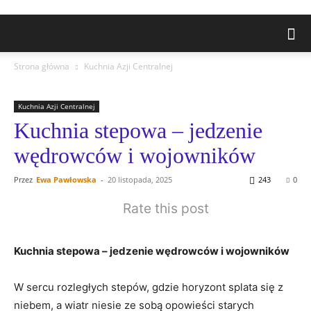
Strona główna
Kuchnia Azji Centralnej
Kuchnia Azji Centralnej
Kuchnia stepowa – jedzenie
wędrowców i wojowników
Przez
Ewa Pawłowska
-
20 listopada, 2025
243
0
Rate this post
Kuchnia stepowa⁢ – jedzenie wędrowców‌ i wojowników
W sercu ⁣rozległych stepów,​ gdzie‍ horyzont⁢ splata się z
niebem, a ​wiatr niesie ze sobą opowieści starych