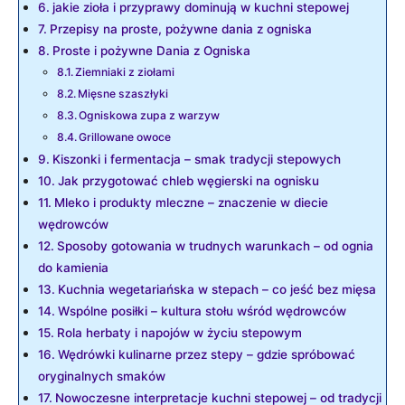
jakie ​zioła i przyprawy dominują w kuchni stepowej
Przepisy na proste, pożywne dania z ogniska
Proste ​i pożywne Dania z Ogniska
Ziemniaki z ziołami
Mięsne szaszłyki
Ogniskowa zupa z warzyw
Grillowane owoce
Kiszonki i fermentacja – smak tradycji stepowych
Jak przygotować chleb węgierski na ognisku
Mleko i ​produkty mleczne – znaczenie w diecie
wędrowców
Sposoby⁣ gotowania w trudnych warunkach –‌ od ognia
do kamienia
Kuchnia wegetariańska w stepach –⁣ co jeść bez mięsa
Wspólne posiłki⁣ – kultura stołu wśród wędrowców
Rola herbaty i napojów w ⁢życiu‌ stepowym
Wędrówki kulinarne przez stepy –‍ gdzie spróbować
oryginalnych smaków
Nowoczesne interpretacje kuchni stepowej‍ –⁤ od ⁣tradycji